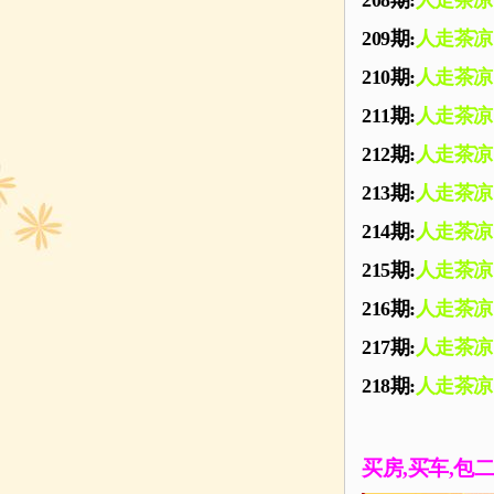
208期:
人走茶凉
209期:
人走茶凉
210期:
人走茶凉
211期:
人走茶凉
212期:
人走茶凉
213期:
人走茶凉
214期:
人走茶凉
215期:
人走茶凉
216期:
人走茶凉
217期:
人走茶凉
218期:
人走茶凉
买房,买车,包二