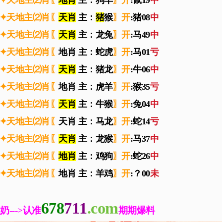
✦
天地主⑵肖
〖
地肖
主：狗羊
〗
开
:鼠19
中
✦
天地主⑵肖
〖
天肖
主：
猪
猴
〗
开
:猪08
中
✦
天地主⑵肖
〖
天肖
主：龙兔
〗
开
:马49
中
✦
天地主⑵肖
〖
地肖 主：蛇虎
〗
开
:马01
亏
✦
天地主⑵肖
〖
天肖
主：猪龙
〗
开
:牛06
中
✦
天地主⑵肖
〖
地肖 主：虎羊
〗
开
:猴35
亏
✦
天地主⑵肖
〖
天肖
主：牛猴
〗
开
:兔04
中
✦
天地主⑵肖
〖
天肖 主：马龙
〗
开
:蛇14
亏
✦
天地主⑵肖
〖
天肖
主：龙猴
〗
开
:马37
中
✦
天地主⑵肖
〖
地肖
主：鸡狗
〗
开
:蛇26
中
✦
天地主⑵肖
〖
地肖 主：羊鸡
〗
开
:？00
未
678
711
.com
奶--->认准
期期爆料