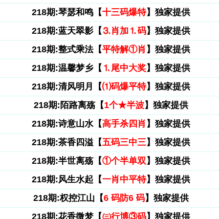
218期:琴瑟和鸣【
十三码爆特
】独家提供
218期:蓝天翠影【
⒊肖加⒈码
】独家提供
218期:整式乘法【
平特解①肖
】独家提供
218期:温馨梦乡【
⒈尾中大奖
】独家提供
218期:清风明月【
⑴码爆平特
】独家提供
218期:陌路离殇【
1个★半波
】独家提供
218期:诗意山水【
高手杀四肖
】独家提供
218期:茶香四溢【
五码三中三
】独家提供
218期:半世离殇【
①个半单双
】独家提供
218期:风生水起【
一肖中平特
】独家提供
218期:权控江山【
6 码防6 码
】独家提供
218期:花香微梦【
㈢行博③码
】独家提供